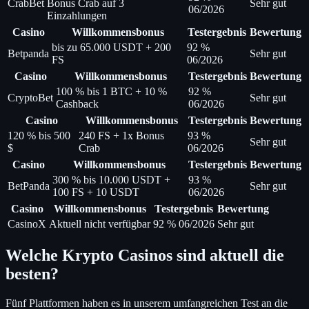
CrabBet
Bonus Crab auf 3
Sehr gut
06/2026
Einzahlungen
Casino
Willkommensbonus
Testergebnis
Bewertung
bis zu 65.000 USDT + 200
92 %
Betpanda
Sehr gut
FS
06/2026
Casino
Willkommensbonus
Testergebnis
Bewertung
100 % bis 1 BTC + 10 %
92 %
CryptoBet
Sehr gut
Cashback
06/2026
Casino
Willkommensbonus
Testergebnis
Bewertung
120 % bis 500
240 FS + 1x Bonus
93 %
Sehr gut
$
Crab
06/2026
Casino
Willkommensbonus
Testergebnis
Bewertung
300 % bis 10.000 USDT +
93 %
BetPanda
Sehr gut
100 FS + 10 USDT
06/2026
Casino
Willkommensbonus
Testergebnis
Bewertung
CasinoX
Aktuell nicht verfügbar
92 % 06/2026
Sehr gut
Welche Krypto Casinos sind aktuell die
besten?
Fünf Plattformen haben es in unserem umfangreichen Test an die