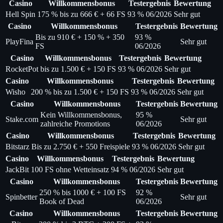
Casino
Willkommensbonus
Testergebnis
Bewertung
Hell Spin
175 % bis zu 666 € + 66 FS
93 % 06/2026
Sehr gut
Casino
Willkommensbonus
Testergebnis
Bewertung
Bis zu 910 € + 150 % + 350
93 %
PlayFina
Sehr gut
FS
06/2026
Casino
Willkommensbonus
Testergebnis
Bewertung
RocketPot
bis zu 1.500 € + 150 FS
93 % 06/2026
Sehr gut
Casino
Willkommensbonus
Testergebnis
Bewertung
Wisho
200 % bis zu 1.500 € + 150 FS
93 % 06/2026
Sehr gut
Casino
Willkommensbonus
Testergebnis
Bewertung
Kein Willkommensbonus,
95 %
Stake.com
Sehr gut
zahlreiche Promotions
06/2026
Casino
Willkommensbonus
Testergebnis
Bewertung
Bitstarz
Bis zu 2.750 € + 550 Freispiele
93 % 06/2026
Sehr gut
Casino
Willkommensbonus
Testergebnis
Bewertung
JackBit
100 FS ohne Wetteinsatz
94 % 06/2026
Sehr gut
Casino
Willkommensbonus
Testergebnis
Bewertung
250 % bis 1000 € + 100 FS
92 %
Spinbetter
Sehr gut
Book of Dead
06/2026
Casino
Willkommensbonus
Testergebnis
Bewertung