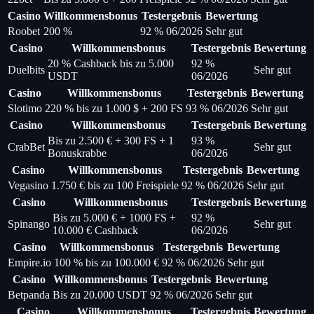
Casino
Willkommensbonus
Testergebnis
Bewertung
Roobet
200 %
92 % 06/2026
Sehr gut
Casino
Willkommensbonus
Testergebnis
Bewertung
20 % Cashback bis zu 5.000
92 %
Duelbits
Sehr gut
USDT
06/2026
Casino
Willkommensbonus
Testergebnis
Bewertung
Slotimo
220 % bis zu 1.000 $ + 200 FS
93 % 06/2026
Sehr gut
Casino
Willkommensbonus
Testergebnis
Bewertung
Bis zu 2.500 € + 300 FS + 1
93 %
CrabBet
Sehr gut
Bonuskrabbe
06/2026
Casino
Willkommensbonus
Testergebnis
Bewertung
Vegasino
1.750 € bis zu 100 Freispiele
92 % 06/2026
Sehr gut
Casino
Willkommensbonus
Testergebnis
Bewertung
Bis zu 5.000 € + 1000 FS +
92 %
Spinango
Sehr gut
10.000 € Cashback
06/2026
Casino
Willkommensbonus
Testergebnis
Bewertung
Empire.io
100 % bis zu 100.000 €
92 % 06/2026
Sehr gut
Casino
Willkommensbonus
Testergebnis
Bewertung
Betpanda
Bis zu 20.000 USDT
92 % 06/2026
Sehr gut
Casino
Willkommensbonus
Testergebnis
Bewertung