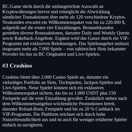
BC.Game sticht durch die umfangreichste Auswahl an
Kryptowährungen hervor und ermöglicht die Abwicklung
sämtlicher Transaktionen über mehr als 120 verschiedene Kryptos.
Neukunden erwartet ein Willkommenspaket von bis zu 220.000 $,
aufgeteilt auf die ersten vier Einzahlungen. Bestandskunden
genießen diverse Bonusaktionen, darunter Daily und Weekly Quests
sowie Rakeback-Angebote. Ergänzt wird das Ganze durch ein VIP-
Programm mit exklusiven Belohnungen. Das Spieleangebot umfasst
insgesamt mehr als 7.000 Spiele – von zahlreichen Slots bekannter
Provider bis hin zu BC Originalen und Live-Spielen.
#3 Crashino
Crashino bietet über 2.000 Casino Spiele an, darunter ein
vielseitiges Portfolio an Slots, Tischspielen, Jackpot-Spielen und
Live-Spielen. Neue Spieler können sich ein exklusives
Willkommenspaket sichern, das bis zu 1.000 USDT plus 150
Freispiele auf die erste Einzahlung gewährt. Zusätzlich stehen nach
dem Willkommensangebot wöchentliche Promotionen bereit,
darunter Reload-Boni, Freispiele und bis zu 20 % Cashback im
VIP-Programm. Die Plattform zeichnet sich durch hohe
Nutzerfreundlichkeit aus und ist auch für weniger erfahrene Spieler
einfach zu navigieren.