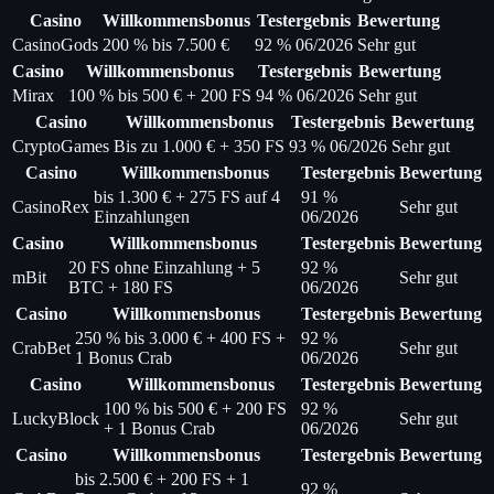
Casino
Willkommensbonus
Testergebnis
Bewertung
CasinoGods
200 % bis 7.500 €
92 % 06/2026
Sehr gut
Casino
Willkommensbonus
Testergebnis
Bewertung
Mirax
100 % bis 500 € + 200 FS
94 % 06/2026
Sehr gut
Casino
Willkommensbonus
Testergebnis
Bewertung
CryptoGames
Bis zu 1.000 € + 350 FS
93 % 06/2026
Sehr gut
Casino
Willkommensbonus
Testergebnis
Bewertung
bis 1.300 € + 275 FS auf 4
91 %
CasinoRex
Sehr gut
Einzahlungen
06/2026
Casino
Willkommensbonus
Testergebnis
Bewertung
20 FS ohne Einzahlung + 5
92 %
mBit
Sehr gut
BTC + 180 FS
06/2026
Casino
Willkommensbonus
Testergebnis
Bewertung
250 % bis 3.000 € + 400 FS +
92 %
CrabBet
Sehr gut
1 Bonus Crab
06/2026
Casino
Willkommensbonus
Testergebnis
Bewertung
100 % bis 500 € + 200 FS
92 %
LuckyBlock
Sehr gut
+ 1 Bonus Crab
06/2026
Casino
Willkommensbonus
Testergebnis
Bewertung
bis 2.500 € + 200 FS + 1
92 %