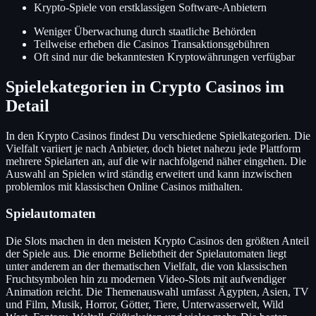
Krypto-Spiele von erstklassigen Software-Anbietern
Weniger Überwachung durch staatliche Behörden
Teilweise erheben die Casinos Transaktionsgebühren
Oft sind nur die bekanntesten Kryptowährungen verfügbar
Spielekategorien in Crypto Casinos im
Detail
In den Krypto Casinos findest Du verschiedene Spielkategorien. Die
Vielfalt variiert je nach Anbieter, doch bietet nahezu jede Plattform
mehrere Spielarten an, auf die wir nachfolgend näher eingehen. Die
Auswahl an Spielen wird ständig erweitert und kann inzwischen
problemlos mit klassischen Online Casinos mithalten.
Spielautomaten
Die Slots machen in den meisten Krypto Casinos den größten Anteil
der Spiele aus. Die enorme Beliebtheit der Spielautomaten liegt
unter anderem an der thematischen Vielfalt, die von klassischen
Fruchtsymbolen hin zu modernen Video-Slots mit aufwendiger
Animation reicht. Die Themenauswahl umfasst Ägypten, Asien, TV
und Film, Musik, Horror, Götter, Tiere, Unterwasserwelt, Wild