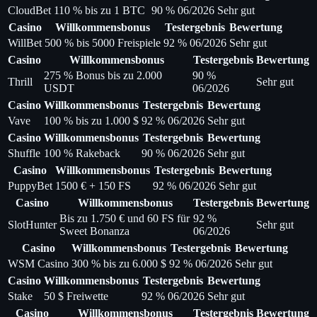
CloudBet
110 % bis zu 1 BTC
90 % 06/2026
Sehr gut
Casino
Willkommensbonus
Testergebnis
Bewertung
WillBet
500 % bis 5000 Freispiele
92 % 06/2026
Sehr gut
Casino
Willkommensbonus
Testergebnis
Bewertung
275 % Bonus bis zu 2.000
90 %
Thrill
Sehr gut
USDT
06/2026
Casino
Willkommensbonus
Testergebnis
Bewertung
Vave
100 % bis zu 1.000 $
92 % 06/2026
Sehr gut
Casino
Willkommensbonus
Testergebnis
Bewertung
Shuffle
100 % Rakeback
90 % 06/2026
Sehr gut
Casino
Willkommensbonus
Testergebnis
Bewertung
PuppyBet
1500 € + 150 FS
92 % 06/2026
Sehr gut
Casino
Willkommensbonus
Testergebnis
Bewertung
Bis zu 1.750 € und 60 FS für
92 %
SlotHunter
Sehr gut
Sweet Bonanza
06/2026
Casino
Willkommensbonus
Testergebnis
Bewertung
WSM Casino
300 % bis zu 6.000 $
92 % 06/2026
Sehr gut
Casino
Willkommensbonus
Testergebnis
Bewertung
Stake
50 $ Freiwette
92 % 06/2026
Sehr gut
Casino
Willkommensbonus
Testergebnis
Bewertung