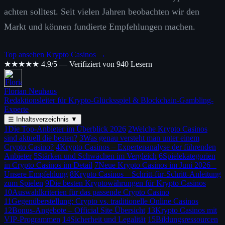
achten solltest. Seit vielen Jahren beobachten wir den
Markt und können fundierte Empfehlungen machen.
Top ansehen Krypto Casinos →
★★★★★
4.9/5 — Verifiziert von 940 Lesern
Florian Neuhaus
Redaktionsleiter für Krypto-Glücksspiel & Blockchain-Gambling-
Experte
☰
Inhaltsverzeichnis
▼
1
Die Top-Anbieter im Überblick 2026
2
Welche Krypto Casinos
sind aktuell die besten?
3
Was genau versteht man unter einem
Crypto Casino?
4
Krypto Casinos – Expertenanalyse der führenden
Anbieter
5
Stärken und Schwächen im Vergleich
6
Spielekategorien
in Crypto Casinos im Detail
7
Neue Krypto Casinos im Juni 2026 –
Unsere Empfehlung
8
Krypto Casinos – Schritt-für-Schritt-Anleitung
zum Spielen
9
Die besten Kryptowährungen für Krypto Casinos
10
Auswahlkriterien für das passende Crypto Casino
11
Gegenüberstellung: Crypto vs. traditionelle Online Casinos
12
Bonus-Angebote – Official Site Übersicht
13
Krypto Casinos mit
VIP-Programmen
14
Sicherheit und Legalität
15
Bildungsressourcen