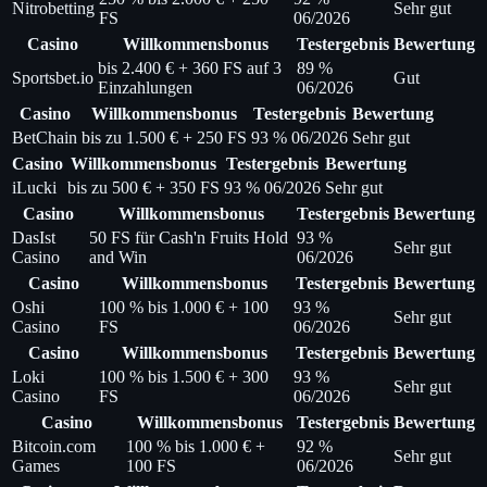
Nitrobetting
Sehr gut
FS
06/2026
Casino
Willkommensbonus
Testergebnis
Bewertung
bis 2.400 € + 360 FS auf 3
89 %
Sportsbet.io
Gut
Einzahlungen
06/2026
Casino
Willkommensbonus
Testergebnis
Bewertung
BetChain
bis zu 1.500 € + 250 FS
93 % 06/2026
Sehr gut
Casino
Willkommensbonus
Testergebnis
Bewertung
iLucki
bis zu 500 € + 350 FS
93 % 06/2026
Sehr gut
Casino
Willkommensbonus
Testergebnis
Bewertung
DasIst
50 FS für Cash'n Fruits Hold
93 %
Sehr gut
Casino
and Win
06/2026
Casino
Willkommensbonus
Testergebnis
Bewertung
Oshi
100 % bis 1.000 € + 100
93 %
Sehr gut
Casino
FS
06/2026
Casino
Willkommensbonus
Testergebnis
Bewertung
Loki
100 % bis 1.500 € + 300
93 %
Sehr gut
Casino
FS
06/2026
Casino
Willkommensbonus
Testergebnis
Bewertung
Bitcoin.com
100 % bis 1.000 € +
92 %
Sehr gut
Games
100 FS
06/2026