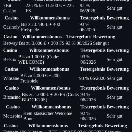
7Bit
225 % bis 11.500 € + 225
92 %
Sehr gut
Casino
FS
06/2026
Casino
Willkommensbonus
Testergebnis
Bewertung
Bis zu 3.440 € + 400
93 %
Casinoly
Sehr gut
Freispiele
06/2026
Casino
Willkommensbonus
Testergebnis
Bewertung
Betway
Bis zu 3.000 € + 300 FS
93 % 06/2026
Sehr gut
Casino
Willkommensbonus
Testergebnis
Bewertung
Bis zu 1.000 € (Code:
93 %
Bets.io
Sehr gut
WELCOME)
06/2026
Casino
Willkommensbonus
Testergebnis
Bewertung
Bis zu 2.000 € + 200
Winsane
93 % 06/2026
Sehr gut
Freispiele
Casino
Willkommensbonus
Testergebnis
Bewertung
Bis zu 1.000 € + 20 FS (Code:
93 %
Bitcasino
Sehr gut
BLOCK20S)
06/2026
Casino
Willkommensbonus
Testergebnis
Bewertung
Kein klassischer Welcome
92 %
Metaspins
Sehr gut
Bonus
06/2026
Casino
Willkommensbonus
Testergebnis
Bewertung