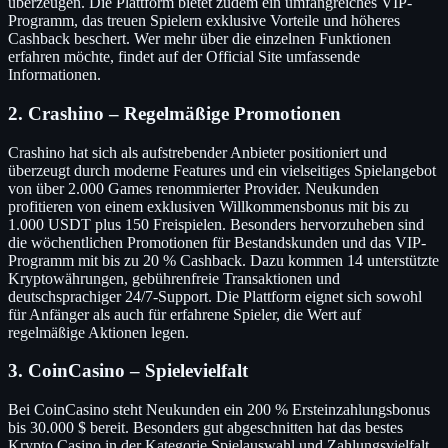
überzeugen. Die Plattform bietet zudem ein umfangreiches VIP-
Programm, das treuen Spielern exklusive Vorteile und höheres
Cashback beschert. Wer mehr über die einzelnen Funktionen
erfahren möchte, findet auf der Official Site umfassende
Informationen.
2. Crashino – Regelmäßige Promotionen
Crashino hat sich als aufstrebender Anbieter positioniert und
überzeugt durch moderne Features und ein vielseitiges Spielangebot
von über 2.000 Games renommierter Provider. Neukunden
profitieren von einem exklusiven Willkommensbonus mit bis zu
1.000 USDT plus 150 Freispielen. Besonders hervorzuheben sind
die wöchentlichen Promotionen für Bestandskunden und das VIP-
Programm mit bis zu 20 % Cashback. Dazu kommen 14 unterstützte
Kryptowährungen, gebührenfreie Transaktionen und
deutschsprachiger 24/7-Support. Die Plattform eignet sich sowohl
für Anfänger als auch für erfahrene Spieler, die Wert auf
regelmäßige Aktionen legen.
3. CoinCasino – Spielevielfalt
Bei CoinCasino steht Neukunden ein 200 % Ersteinzahlungsbonus
bis 30.000 $ bereit. Besonders gut abgeschnitten hat das bestes
Krypto Casino in der Kategorie Spielauswahl und Zahlungsvielfalt.