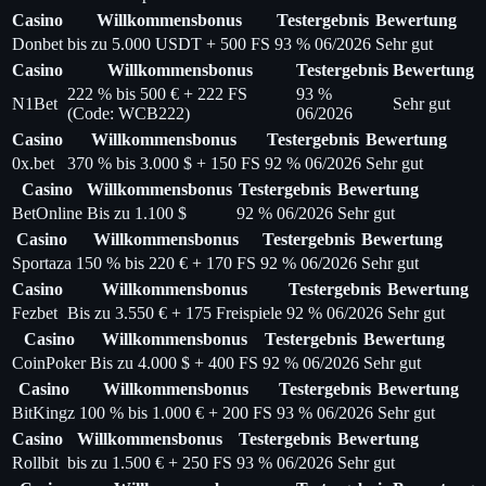
Casino
Willkommensbonus
Testergebnis
Bewertung
Donbet
bis zu 5.000 USDT + 500 FS
93 % 06/2026
Sehr gut
Casino
Willkommensbonus
Testergebnis
Bewertung
222 % bis 500 € + 222 FS
93 %
N1Bet
Sehr gut
(Code: WCB222)
06/2026
Casino
Willkommensbonus
Testergebnis
Bewertung
0x.bet
370 % bis 3.000 $ + 150 FS
92 % 06/2026
Sehr gut
Casino
Willkommensbonus
Testergebnis
Bewertung
BetOnline
Bis zu 1.100 $
92 % 06/2026
Sehr gut
Casino
Willkommensbonus
Testergebnis
Bewertung
Sportaza
150 % bis 220 € + 170 FS
92 % 06/2026
Sehr gut
Casino
Willkommensbonus
Testergebnis
Bewertung
Fezbet
Bis zu 3.550 € + 175 Freispiele
92 % 06/2026
Sehr gut
Casino
Willkommensbonus
Testergebnis
Bewertung
CoinPoker
Bis zu 4.000 $ + 400 FS
92 % 06/2026
Sehr gut
Casino
Willkommensbonus
Testergebnis
Bewertung
BitKingz
100 % bis 1.000 € + 200 FS
93 % 06/2026
Sehr gut
Casino
Willkommensbonus
Testergebnis
Bewertung
Rollbit
bis zu 1.500 € + 250 FS
93 % 06/2026
Sehr gut