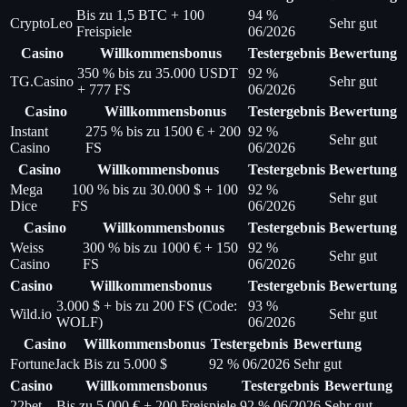
Bis zu 1,5 BTC + 100
94 %
CryptoLeo
Sehr gut
Freispiele
06/2026
Casino
Willkommensbonus
Testergebnis
Bewertung
350 % bis zu 35.000 USDT
92 %
TG.Casino
Sehr gut
+ 777 FS
06/2026
Casino
Willkommensbonus
Testergebnis
Bewertung
Instant
275 % bis zu 1500 € + 200
92 %
Sehr gut
Casino
FS
06/2026
Casino
Willkommensbonus
Testergebnis
Bewertung
Mega
100 % bis zu 30.000 $ + 100
92 %
Sehr gut
Dice
FS
06/2026
Casino
Willkommensbonus
Testergebnis
Bewertung
Weiss
300 % bis zu 1000 € + 150
92 %
Sehr gut
Casino
FS
06/2026
Casino
Willkommensbonus
Testergebnis
Bewertung
3.000 $ + bis zu 200 FS (Code:
93 %
Wild.io
Sehr gut
WOLF)
06/2026
Casino
Willkommensbonus
Testergebnis
Bewertung
FortuneJack
Bis zu 5.000 $
92 % 06/2026
Sehr gut
Casino
Willkommensbonus
Testergebnis
Bewertung
22bet
Bis zu 5.000 € + 200 Freispiele
92 % 06/2026
Sehr gut