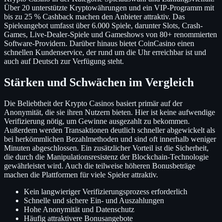
Über 20 unterstützte Kryptowährungen und ein VIP-Programm mit
bis zu 25 % Cashback machen den Anbieter attraktiv. Das
Spieleangebot umfasst über 6.000 Spiele, darunter Slots, Crash-
Games, Live-Dealer-Spiele und Gameshows von 80+ renommierten
Software-Providern. Darüber hinaus bietet CoinCasino einen
schnellen Kundenservice, der rund um die Uhr erreichbar ist und
auch auf Deutsch zur Verfügung steht.
Stärken und Schwächen im Vergleich
Die Beliebtheit der Krypto Casinos basiert primär auf der
Anonymität, die sie ihren Nutzern bieten. Hier ist keine aufwendige
Verifizierung nötig, um Gewinne ausgezahlt zu bekommen.
Außerdem werden Transaktionen deutlich schneller abgewickelt als
bei herkömmlichen Bezahlmethoden und sind oft innerhalb weniger
Minuten abgeschlossen. Ein zusätzlicher Vorteil ist die Sicherheit,
die durch die Manipulationsresistenz der Blockchain-Technologie
gewährleistet wird. Auch die teilweise höheren Bonusbeträge
machen die Plattformen für viele Spieler attraktiv.
Kein langwieriger Verifizierungsprozess erforderlich
Schnelle und sichere Ein- und Auszahlungen
Hohe Anonymität und Datenschutz
Häufig attraktivere Bonusangebote