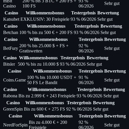
mBit
200 % bis 3 BTC + 200 FS +
93 %
Sehr gut
Casino
100 FS
06/2026
Casino
Willkommensbonus
Testergebnis
Bewertung
Katsubet
EXKLUSIV: 30 Freispiele
93 % 06/2026
Sehr gut
Casino
Willkommensbonus
Testergebnis
Bewertung
Betchan
100 % bis zu 500 € + 200 FS
93 % 06/2026
Sehr gut
Casino
Willkommensbonus
Testergebnis
Bewertung
200 % bis 25.000 $ + FS +
92 %
BetFury
Sehr gut
Gratiswetten
06/2026
Casino
Willkommensbonus
Testergebnis
Bewertung
Bitsler
500 % bis zu 10.000 $
93 % 06/2026
Sehr gut
Casino
Willkommensbonus
Testergebnis
Bewertung
100 % bis 10.000 USDT +
91 %
Coins.Game
Sehr gut
50 FS Le Bandit
06/2026
Casino
Willkommensbonus
Testergebnis
Bewertung
Rabona
Bis zu 2.999 € + 243 Freispiele
93 % 06/2026
Sehr gut
Casino
Willkommensbonus
Testergebnis
Bewertung
GreenSpin
Bis zu 600 € + 275 FS
92 % 06/2026
Sehr gut
Casino
Willkommensbonus
Testergebnis
Bewertung
Bis zu 4.000 € + 200
92 %
NeedForSpin
Sehr gut
Freispiele
06/2026