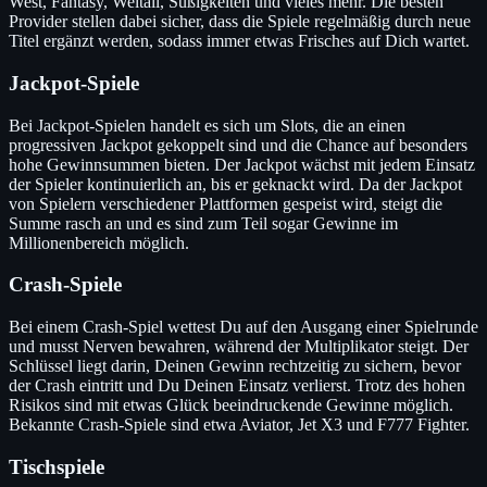
West, Fantasy, Weltall, Süßigkeiten und vieles mehr. Die besten
Provider stellen dabei sicher, dass die Spiele regelmäßig durch neue
Titel ergänzt werden, sodass immer etwas Frisches auf Dich wartet.
Jackpot-Spiele
Bei Jackpot-Spielen handelt es sich um Slots, die an einen
progressiven Jackpot gekoppelt sind und die Chance auf besonders
hohe Gewinnsummen bieten. Der Jackpot wächst mit jedem Einsatz
der Spieler kontinuierlich an, bis er geknackt wird. Da der Jackpot
von Spielern verschiedener Plattformen gespeist wird, steigt die
Summe rasch an und es sind zum Teil sogar Gewinne im
Millionenbereich möglich.
Crash-Spiele
Bei einem Crash-Spiel wettest Du auf den Ausgang einer Spielrunde
und musst Nerven bewahren, während der Multiplikator steigt. Der
Schlüssel liegt darin, Deinen Gewinn rechtzeitig zu sichern, bevor
der Crash eintritt und Du Deinen Einsatz verlierst. Trotz des hohen
Risikos sind mit etwas Glück beeindruckende Gewinne möglich.
Bekannte Crash-Spiele sind etwa Aviator, Jet X3 und F777 Fighter.
Tischspiele