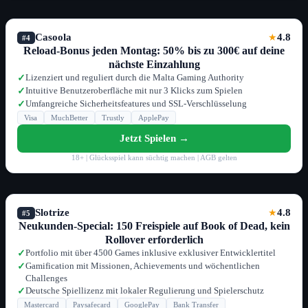
Casoola
4.8
★
#4
Reload-Bonus jeden Montag: 50% bis zu 300€ auf deine
nächste Einzahlung
Lizenziert und reguliert durch die Malta Gaming Authority
✓
Intuitive Benutzeroberfläche mit nur 3 Klicks zum Spielen
✓
Umfangreiche Sicherheitsfeatures und SSL-Verschlüsselung
✓
Visa
MuchBetter
Trustly
ApplePay
Jetzt Spielen →
18+ | Glücksspiel kann süchtig machen | AGB gelten
Slotrize
4.8
★
#5
Neukunden-Special: 150 Freispiele auf Book of Dead, kein
Rollover erforderlich
Portfolio mit über 4500 Games inklusive exklusiver Entwicklertitel
✓
Gamification mit Missionen, Achievements und wöchentlichen
✓
Challenges
Deutsche Spiellizenz mit lokaler Regulierung und Spielerschutz
✓
Mastercard
Paysafecard
GooglePay
Bank Transfer