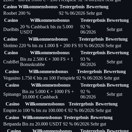
Casino
Willkommensbonus
Testergebnis
Bewertung
Roobet
200 %
92 % 06/2026
Sehr gut
Casino
Willkommensbonus
Testergebnis
Bewertung
20 % Cashback bis zu 5.000
92 %
Duelbits
Sehr gut
USDT
06/2026
Casino
Willkommensbonus
Testergebnis
Bewertung
Slotimo
220 % bis zu 1.000 $ + 200 FS
93 % 06/2026
Sehr gut
Casino
Willkommensbonus
Testergebnis
Bewertung
Bis zu 2.500 € + 300 FS + 1
93 %
CrabBet
Sehr gut
Bonuskrabbe
06/2026
Casino
Willkommensbonus
Testergebnis
Bewertung
Vegasino
1.750 € bis zu 100 Freispiele
92 % 06/2026
Sehr gut
Casino
Willkommensbonus
Testergebnis
Bewertung
Bis zu 5.000 € + 1000 FS +
92 %
Spinango
Sehr gut
10.000 € Cashback
06/2026
Casino
Willkommensbonus
Testergebnis
Bewertung
Empire.io
100 % bis zu 100.000 €
92 % 06/2026
Sehr gut
Casino
Willkommensbonus
Testergebnis
Bewertung
Betpanda
Bis zu 20.000 USDT
92 % 06/2026
Sehr gut
Casino
Willkommensbonus
Testergebnis
Bewertung