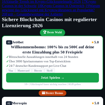
16
Aktuelle Trends im Krypto-Glücksspielmarkt 2026
17
Krypto
Casinos in der Schweiz
18
Krypto Casinos in Österreich
19
Warum
gewinnt das Glücksspiel mit Kryptowährungen an Popularität?
20
Fazit – Gesamtbewertung der Anbieter
Sichere Blockchain Casinos mit regulierter
Lizenzierung 2026
🏆 Beste Wahl
Jet4bet
5.0
★
#1
Willkommensbonus: 100% bis zu 500€ auf deine
erste Einzahlung plus 50 Freispiele
Blitzschnelle Auszahlungen innerhalb von 24 Stunden
✓
Über 3000 Spielautomaten von Top-Entwicklern
✓
24/7 deutscher Kundensupport per Live-Chat
✓
Visa
Mastercard
Bitcoin
Skrill
Jetzt Spielen →
18+ | Glücksspiel kann süchtig machen | AGB gelten
🎰 Bester Bonus
Morospin
5.0
★
#2