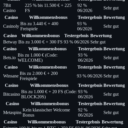
7Bit
225 % bis 11.500 € + 225
92 %
Sehr gut
Casino
FS
06/2026
Casino
Willkommensbonus
Testergebnis
Bewertung
Bis zu 3.440 € + 400
93 %
Casinoly
Sehr gut
Freispiele
06/2026
Casino
Willkommensbonus
Testergebnis
Bewertung
Betway
Bis zu 3.000 € + 300 FS
93 % 06/2026
Sehr gut
Casino
Willkommensbonus
Testergebnis
Bewertung
Bis zu 1.000 € (Code:
93 %
Bets.io
Sehr gut
WELCOME)
06/2026
Casino
Willkommensbonus
Testergebnis
Bewertung
Bis zu 2.000 € + 200
Winsane
93 % 06/2026
Sehr gut
Freispiele
Casino
Willkommensbonus
Testergebnis
Bewertung
Bis zu 1.000 € + 20 FS (Code:
93 %
Bitcasino
Sehr gut
BLOCK20S)
06/2026
Casino
Willkommensbonus
Testergebnis
Bewertung
Kein klassischer Welcome
92 %
Metaspins
Sehr gut
Bonus
06/2026
Casino
Willkommensbonus
Testergebnis
Bewertung