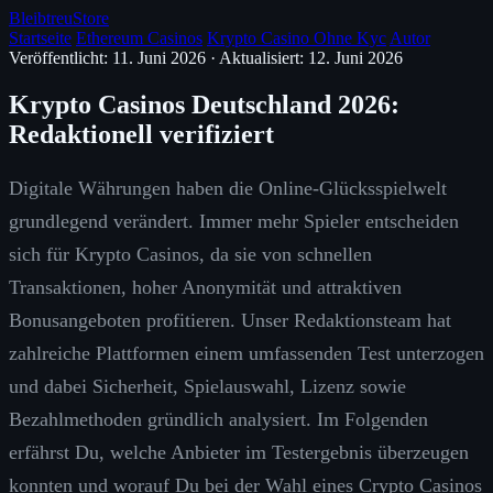
Bleibtreu
Store
Startseite
Ethereum Casinos
Krypto Casino Ohne Kyc
Autor
Veröffentlicht: 11. Juni 2026
·
Aktualisiert: 12. Juni 2026
Krypto Casinos Deutschland 2026:
Redaktionell verifiziert
Digitale Währungen haben die Online-Glücksspielwelt
grundlegend verändert. Immer mehr Spieler entscheiden
sich für Krypto Casinos, da sie von schnellen
Transaktionen, hoher Anonymität und attraktiven
Bonusangeboten profitieren. Unser Redaktionsteam hat
zahlreiche Plattformen einem umfassenden Test unterzogen
und dabei Sicherheit, Spielauswahl, Lizenz sowie
Bezahlmethoden gründlich analysiert. Im Folgenden
erfährst Du, welche Anbieter im Testergebnis überzeugen
konnten und worauf Du bei der Wahl eines Crypto Casinos