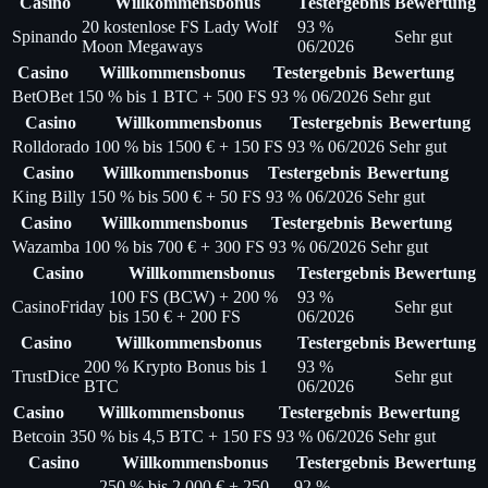
Casino
Willkommensbonus
Testergebnis
Bewertung
20 kostenlose FS Lady Wolf
93 %
Spinando
Sehr gut
Moon Megaways
06/2026
Casino
Willkommensbonus
Testergebnis
Bewertung
BetOBet
150 % bis 1 BTC + 500 FS
93 % 06/2026
Sehr gut
Casino
Willkommensbonus
Testergebnis
Bewertung
Rolldorado
100 % bis 1500 € + 150 FS
93 % 06/2026
Sehr gut
Casino
Willkommensbonus
Testergebnis
Bewertung
King Billy
150 % bis 500 € + 50 FS
93 % 06/2026
Sehr gut
Casino
Willkommensbonus
Testergebnis
Bewertung
Wazamba
100 % bis 700 € + 300 FS
93 % 06/2026
Sehr gut
Casino
Willkommensbonus
Testergebnis
Bewertung
100 FS (BCW) + 200 %
93 %
CasinoFriday
Sehr gut
bis 150 € + 200 FS
06/2026
Casino
Willkommensbonus
Testergebnis
Bewertung
200 % Krypto Bonus bis 1
93 %
TrustDice
Sehr gut
BTC
06/2026
Casino
Willkommensbonus
Testergebnis
Bewertung
Betcoin
350 % bis 4,5 BTC + 150 FS
93 % 06/2026
Sehr gut
Casino
Willkommensbonus
Testergebnis
Bewertung
250 % bis 2.000 € + 250
92 %