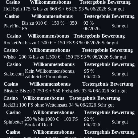
Casino
Willkommensbonus
Testergebnis
Bewertung
Hell Spin
175 % bis zu 666 € + 66 FS
93 % 06/2026
Sehr gut
Casino
Willkommensbonus
Testergebnis
Bewertung
Bis zu 910 € + 150 % + 350
93 %
PlayFina
Sehr gut
FS
06/2026
Casino
Willkommensbonus
Testergebnis
Bewertung
RocketPot
bis zu 1.500 € + 150 FS
93 % 06/2026
Sehr gut
Casino
Willkommensbonus
Testergebnis
Bewertung
Wisho
200 % bis zu 1.500 € + 150 FS
93 % 06/2026
Sehr gut
Casino
Willkommensbonus
Testergebnis
Bewertung
Kein Willkommensbonus,
95 %
Stake.com
Sehr gut
zahlreiche Promotions
06/2026
Casino
Willkommensbonus
Testergebnis
Bewertung
Bitstarz
Bis zu 2.750 € + 550 Freispiele
93 % 06/2026
Sehr gut
Casino
Willkommensbonus
Testergebnis
Bewertung
JackBit
100 FS ohne Wetteinsatz
94 % 06/2026
Sehr gut
Casino
Willkommensbonus
Testergebnis
Bewertung
250 % bis 1000 € + 100 FS
92 %
Spinbetter
Sehr gut
Book of Dead
06/2026
Casino
Willkommensbonus
Testergebnis
Bewertung