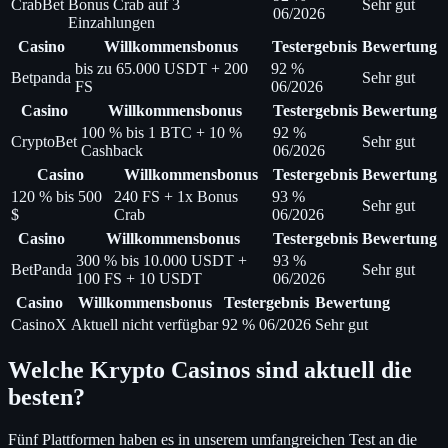
CrabBet
Bonus Crab auf 3
Sehr gut
06/2026
Einzahlungen
Casino
Willkommensbonus
Testergebnis
Bewertung
bis zu 65.000 USDT + 200
92 %
Betpanda
Sehr gut
FS
06/2026
Casino
Willkommensbonus
Testergebnis
Bewertung
100 % bis 1 BTC + 10 %
92 %
CryptoBet
Sehr gut
Cashback
06/2026
Casino
Willkommensbonus
Testergebnis
Bewertung
120 % bis 500
240 FS + 1x Bonus
93 %
Sehr gut
$
Crab
06/2026
Casino
Willkommensbonus
Testergebnis
Bewertung
300 % bis 10.000 USDT +
93 %
BetPanda
Sehr gut
100 FS + 10 USDT
06/2026
Casino
Willkommensbonus
Testergebnis
Bewertung
CasinoX
Aktuell nicht verfügbar
92 % 06/2026
Sehr gut
Welche Krypto Casinos sind aktuell die
besten?
Fünf Plattformen haben es in unserem umfangreichen Test an die