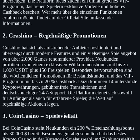
überzeugen. Die Plattform bietet zudem ein umfangreiches VIP-
Programm, das treuen Spielern exklusive Vorteile und höheres
Cashback beschert. Wer mehr über die einzelnen Funktionen
erfahren möchte, findet auf der Official Site umfassende
Informationen.
2. Crashino – Regelmäßige Promotionen
Crashino hat sich als aufstrebender Anbieter positioniert und
überzeugt durch moderne Features und ein vielseitiges Spielangebot
von über 2.000 Games renommierter Provider. Neukunden
profitieren von einem exklusiven Willkommensbonus mit bis zu
1.000 USDT plus 150 Freispielen. Besonders hervorzuheben sind
die wöchentlichen Promotionen für Bestandskunden und das VIP-
Programm mit bis zu 20 % Cashback. Dazu kommen 14 unterstützte
Kryptowährungen, gebührenfreie Transaktionen und
deutschsprachiger 24/7-Support. Die Plattform eignet sich sowohl
für Anfänger als auch für erfahrene Spieler, die Wert auf
regelmäßige Aktionen legen.
3. CoinCasino – Spielevielfalt
Bei CoinCasino steht Neukunden ein 200 % Ersteinzahlungsbonus
bis 30.000 $ bereit. Besonders gut abgeschnitten hat das bestes
Krypto Casino in der Kategorie Spielauswahl und Zahlungsvielfalt.