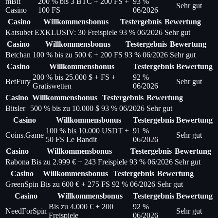
mBit
200 % bis 3 BTC + 200 FS +
93 %
Sehr gut
Casino
100 FS
06/2026
Casino
Willkommensbonus
Testergebnis
Bewertung
Katsubet
EXKLUSIV: 30 Freispiele
93 % 06/2026
Sehr gut
Casino
Willkommensbonus
Testergebnis
Bewertung
Betchan
100 % bis zu 500 € + 200 FS
93 % 06/2026
Sehr gut
Casino
Willkommensbonus
Testergebnis
Bewertung
200 % bis 25.000 $ + FS +
92 %
BetFury
Sehr gut
Gratiswetten
06/2026
Casino
Willkommensbonus
Testergebnis
Bewertung
Bitsler
500 % bis zu 10.000 $
93 % 06/2026
Sehr gut
Casino
Willkommensbonus
Testergebnis
Bewertung
100 % bis 10.000 USDT +
91 %
Coins.Game
Sehr gut
50 FS Le Bandit
06/2026
Casino
Willkommensbonus
Testergebnis
Bewertung
Rabona
Bis zu 2.999 € + 243 Freispiele
93 % 06/2026
Sehr gut
Casino
Willkommensbonus
Testergebnis
Bewertung
GreenSpin
Bis zu 600 € + 275 FS
92 % 06/2026
Sehr gut
Casino
Willkommensbonus
Testergebnis
Bewertung
Bis zu 4.000 € + 200
92 %
NeedForSpin
Sehr gut
Freispiele
06/2026