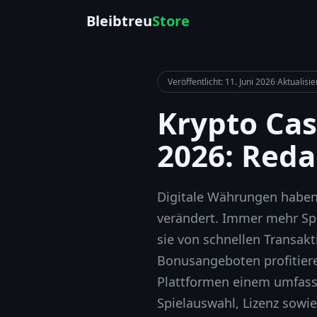
Bleibtreu
Store
Veröffentlicht: 11. Juni 2026
·
Aktualisie
Krypto Ca
2026: Redak
Digitale Währungen haben
verändert. Immer mehr Spi
sie von schnellen Transak
Bonusangeboten profitiere
Plattformen einem umfass
Spielauswahl, Lizenz sowi