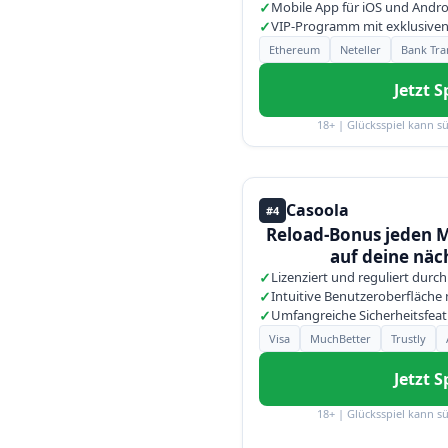
✓
Mobile App für iOS und Andro
✓
VIP-Programm mit exklusiven
Ethereum
Neteller
Bank Tra
Jetzt 
18+ | Glücksspiel kann s
Casoola
#4
Reload-Bonus jeden M
auf deine näc
✓
Lizenziert und reguliert durc
✓
Intuitive Benutzeroberfläche 
✓
Umfangreiche Sicherheitsfeat
Visa
MuchBetter
Trustly
Jetzt 
18+ | Glücksspiel kann s