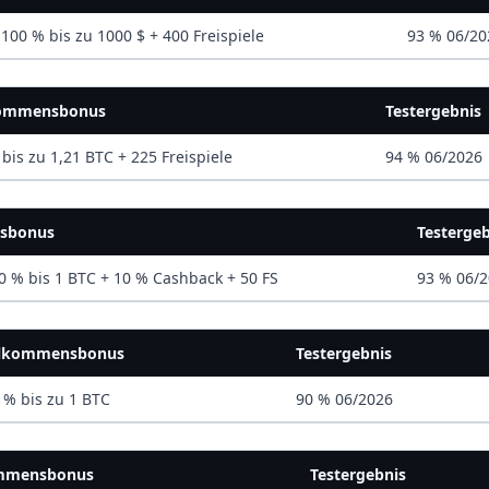
100 % bis zu 1000 $ + 400 Freispiele
93 % 06/20
kommensbonus
Testergebnis
bis zu 1,21 BTC + 225 Freispiele
94 % 06/2026
sbonus
Testergeb
0 % bis 1 BTC + 10 % Cashback + 50 FS
93 % 06/
llkommensbonus
Testergebnis
 % bis zu 1 BTC
90 % 06/2026
mmensbonus
Testergebnis