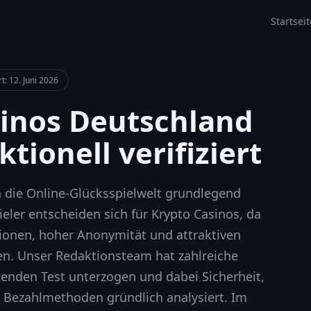
Startseit
rt: 12. Juni 2026
sinos Deutschland
tionell verifiziert
 die Online-Glücksspielwelt grundlegend
eler entscheiden sich für Krypto Casinos, da
tionen, hoher Anonymität und attraktiven
n. Unser Redaktionsteam hat zahlreiche
enden Test unterzogen und dabei Sicherheit,
e Bezahlmethoden gründlich analysiert. Im