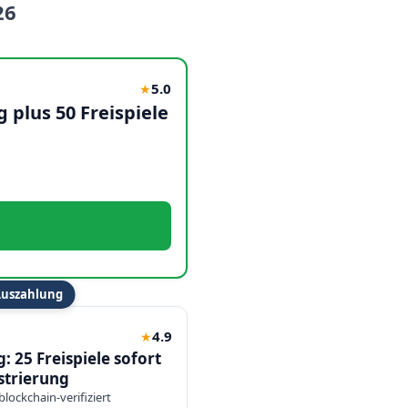
26
5.0
★
 plus 50 Freispiele
Auszahlung
4.9
★
: 25 Freispiele sofort
strierung
blockchain-verifiziert