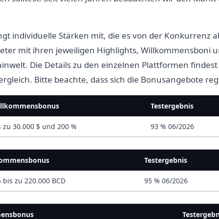
ngt individuelle Stärken mit, die es von der Konkurrenz a
eter mit ihren jeweiligen Highlights, Willkommensboni 
inwelt. Die Details zu den einzelnen Plattformen findest
rgleich. Bitte beachte, dass sich die Bonusangebote r
llkommensbonus
Testergebnis
s zu 30.000 $ und 200 %
93 % 06/2026
kommensbonus
Testergebnis
 bis zu 220.000 BCD
95 % 06/2026
ensbonus
Testergebn