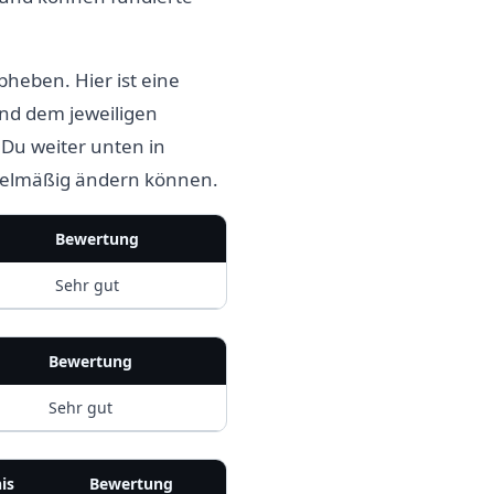
bheben. Hier ist eine
und dem jeweiligen
 Du weiter unten in
egelmäßig ändern können.
Bewertung
Sehr gut
Bewertung
Sehr gut
is
Bewertung