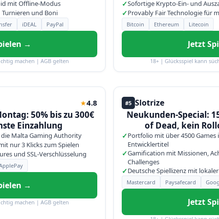
id mit Offline-Modus
✓
Sofortige Krypto-Ein- und Au
 Turnieren und Boni
✓
Provably Fair Technologie für 
nsfer
iDEAL
PayPal
Bitcoin
Ethereum
Litecoin
Spielen →
Jetzt Sp
üchtig machen | AGB gelten
18+ | Glücksspiel kann sü
Slotrize
4.8
★
#5
ontag: 50% bis zu 300€
Neukunden-Special: 15
hste Einzahlung
of Dead, kein Roll
h die Malta Gaming Authority
✓
Portfolio mit über 4500 Games i
Entwicklertitel
mit nur 3 Klicks zum Spielen
✓
Gamification mit Missionen, A
ures und SSL-Verschlüsselung
Challenges
ApplePay
✓
Deutsche Spiellizenz mit lokale
Mastercard
Paysafecard
Goog
Spielen →
Jetzt Sp
üchtig machen | AGB gelten
18+ | Glücksspiel kann sü