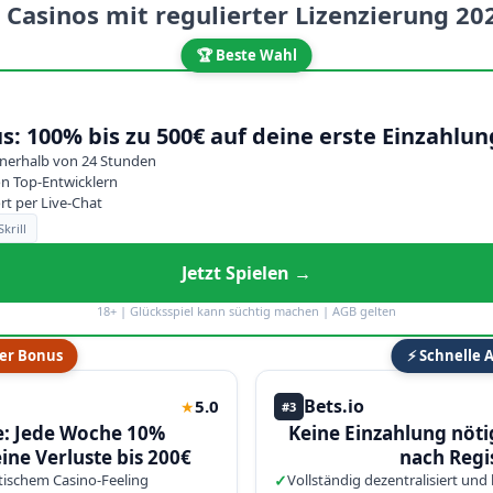
 Casinos mit regulierter Lizenzierung 20
🏆 Beste Wahl
100% bis zu 500€ auf deine erste Einzahlung
nnerhalb von 24 Stunden
n Top-Entwicklern
t per Live-Chat
Skrill
Jetzt Spielen →
18+ | Glücksspiel kann süchtig machen | AGB gelten
ter Bonus
⚡ Schnelle 
Bets.io
5.0
★
#3
: Jede Woche 10%
Keine Einzahlung nötig
ine Verluste bis 200€
nach Regi
ntischem Casino-Feeling
✓
Vollständig dezentralisiert und 