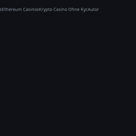
e
Ethereum Casinos
Krypto Casino Ohne Kyc
Autor